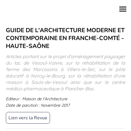
GUIDE DE L'ARCHITECTURE MODERNE ET
CONTEMPORAINE EN FRANCHE-COMTÉ -
HAUTE-SAÔNE
Articles portant sur le projet d'aménagement paysager
du lac de Vesoul-Vaivre, sur la réhabilitation de la
ferme des Marcassins à Villers-le-Sec, sur le pôle
éducatif à Noroy-le-Bourg, sur la réhabilitation d'une
maison à Saulx-de-Vesoul ainsi que sur le centre
médico-pharmaceutique à Plancher-Bas.
Editeur : Maison de l'Architecture
Date de parution : Novembre 2017
Lien vers la Revue